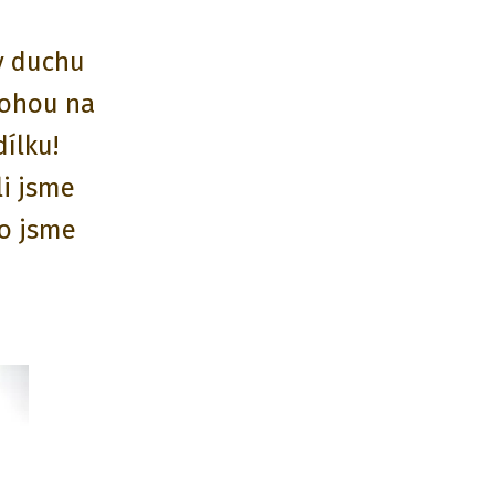
 v duchu
mohou na
ílku!
li jsme
Co jsme