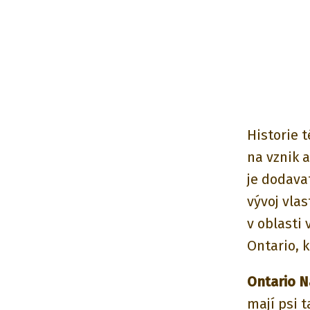
Historie t
na vznik 
je dodava
vývoj vla
v oblasti 
Ontario, 
Ontario N
mají psi 