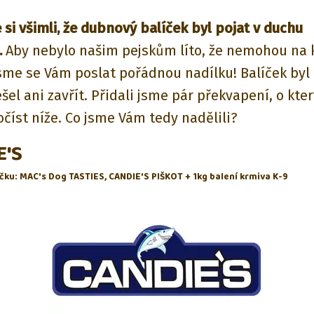
e si všimli, že dubnový balíček byl pojat v duchu
.
Aby nebylo našim pejskům líto, že nemohou na 
jsme se Vám poslat pořádnou nadílku! Balíček byl 
el ani zavřít. Přidali jsme pár překvapení, o kte
číst níže. Co jsme Vám tedy nadělili?
E'S
íčku: MAC's Dog TASTIES, CANDIE'S PIŠKOT + 1kg balení krmiva K-9