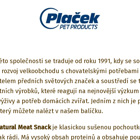
éto společnosti se traduje od roku 1991, kdy se s
a rozvoj velkoobchodu s chovatelskými potřebami 
telem předních světových značek a soustředí se 
stních výrobků
, které reagují na nejnovější výzkum
výživy a potřeb domácích zvířat. Jedním z nich je
který můžete nalézt v našem balíčku.
atural Meat Snack
je klasickou sušenou pochoutk
tak rádi. Má vysoký obsah proteinů a obsahuje pou