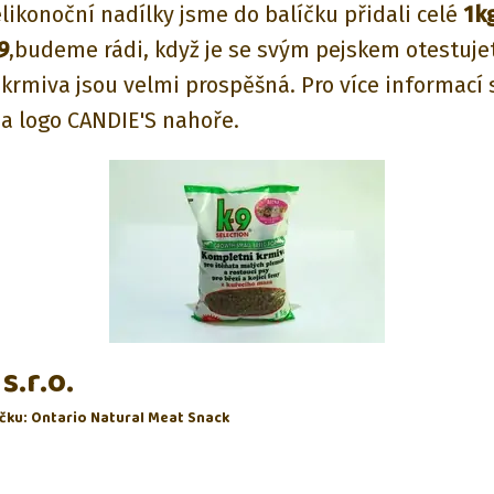
elikonoční nadílky jsme do balíčku přidali celé
1k
9
,budeme rádi, když je se svým pejskem otestujet
krmiva jsou velmi prospěšná. Pro více informací 
na logo CANDIE'S nahoře.
s.r.o.
íčku: Ontario Natural Meat Snack