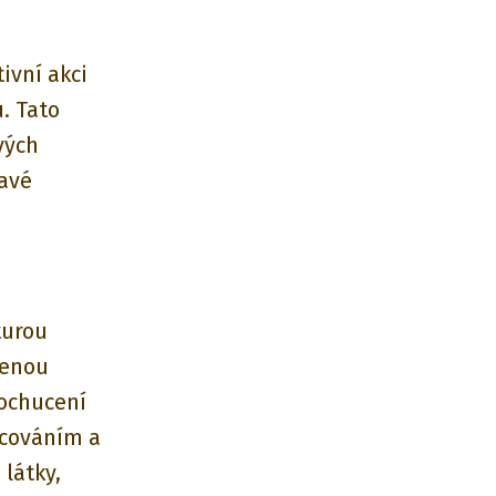
ivní akci
. Tato
vých
mavé
turou
zenou
 ochucení
acováním a
látky,