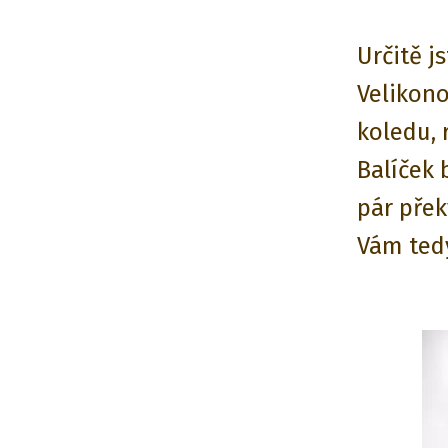
Určitě j
Velikono
koledu, 
Balíček 
pár přek
Vám tedy