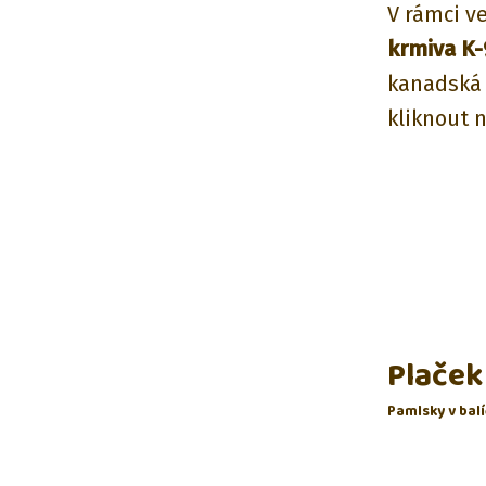
V rámci v
krmiva K-
kanadská 
kliknout 
Plaček 
Pamlsky v bal