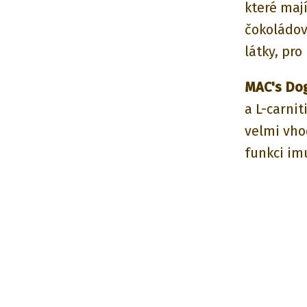
které mají
čokoládov
látky, pr
MAC's Do
a L-carnit
velmi vhod
funkci im