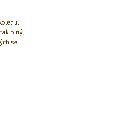
koledu,
tak plný,
rých se