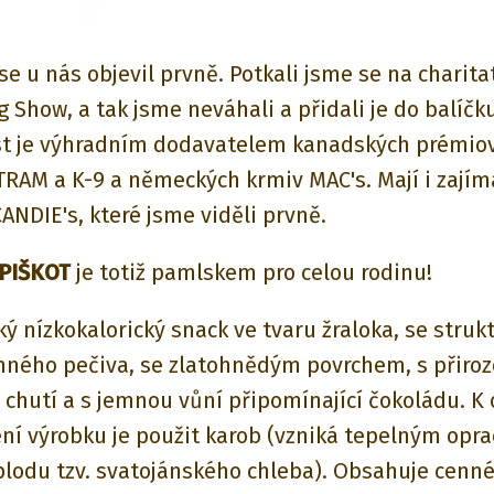
se u nás objevil prvně. Potkali jsme se na charitat
 Show, a tak jsme neváhali a přidali je do balíčku
t je výhradním dodavatelem kanadských prémio
RAM a K-9 a německých krmiv MAC's. Mají i zají
ANDIE's, které jsme viděli prvně.
 PIŠKOT
je totiž pamlskem pro celou rodinu!
ký nízkokalorický snack ve tvaru žraloka, se struk
mného pečiva, se zlatohnědým povrchem, s přiro
 chutí a s jemnou vůní připomínající čokoládu. K
ní výrobku je použit karob (vzniká tepelným opr
lodu tzv. svatojánského chleba). Obsahuje cenné 