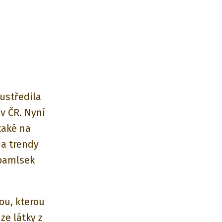
oustředila
v ČR. Nyní
také na
 a trendy
 pamlsek
ou, kterou
ze látky z