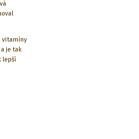
ává
hoval
 vitamíny
a je tak
 lepší