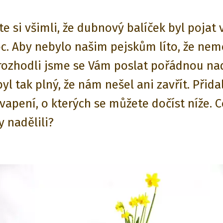
ste si všimli, že dubnový balíček byl pojat
c. Aby nebylo našim pejskům líto, že ne
rozhodli jsme se Vám poslat pořádnou nad
byl tak plný, že nám nešel ani zavřít. Přida
vapení, o kterých se můžete dočíst níže. 
 nadělili?