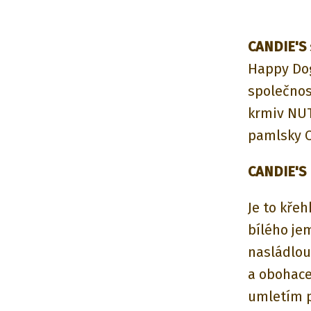
CANDIE'S
Happy Dog
společnos
krmiv NUT
pamlsky C
CANDIE'S
Je to křeh
bílého je
nasládlou
a obohace
umletím p