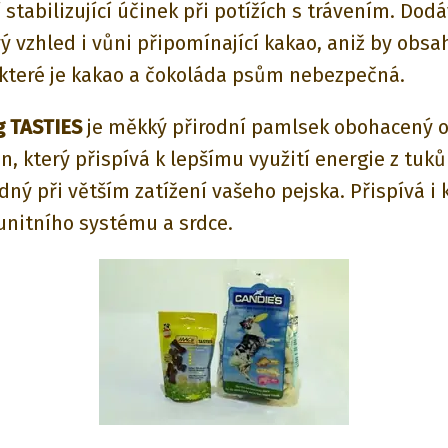
 stabilizující účinek při potížích s trávením. Dod
ý vzhled i vůni připomínající kakao, aniž by obsa
o které je kakao a čokoláda psům nebezpečná.
g TASTIES
je měkký přirodní pamlsek obohacený o
in, který přispívá k lepšímu využití energie z tuků 
ný při větším zatížení vašeho pejska. Přispívá i k
unitního systému a srdce.