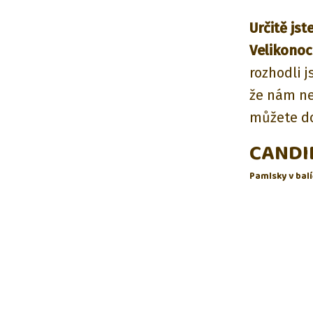
Určitě jst
Velikonoc
rozhodli 
že nám neš
můžete do
CANDI
Pamlsky v bal