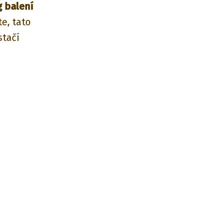
g balení
e, tato
stačí