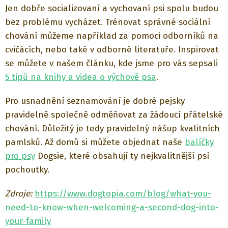
Jen dobře socializovaní a vychovaní psi spolu budou
bez problému vycházet. Trénovat správné sociální
chování můžeme například za pomoci odborníků na
cvičácích, nebo také v odborné literatuře. Inspirovat
se můžete v našem článku, kde jsme pro vás sepsali
5 tipů na knihy a videa o výchově psa
.
Pro usnadnění seznamování je dobré pejsky
pravidelně společně odměňovat za žádoucí přátelské
chování. Důležitý je tedy pravidelný nášup kvalitních
pamlsků. Až domů si můžete objednat naše
balíčky
pro psy
Dogsie, které obsahují ty nejkvalitnější psí
pochoutky.
Zdroje:
https://www.dogtopia.com/blog/what-you-
need-to-know-when-welcoming-a-second-dog-into-
your-family