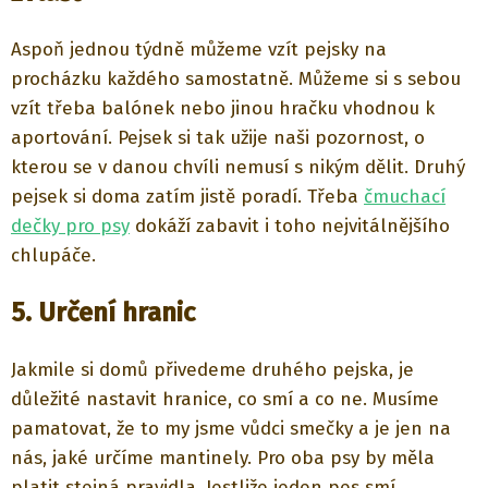
Aspoň jednou týdně můžeme vzít pejsky na
procházku každého samostatně. Můžeme si s sebou
vzít třeba balónek nebo jinou hračku vhodnou k
aportování. Pejsek si tak užije naši pozornost, o
kterou se v danou chvíli nemusí s nikým dělit. Druhý
pejsek si doma zatím jistě poradí. Třeba
čmuchací
dečky pro psy
dokáží zabavit i toho nejvitálnějšího
chlupáče.
5. Určení hranic
Jakmile si domů přivedeme druhého pejska, je
důležité nastavit hranice, co smí a co ne. Musíme
pamatovat, že to my jsme vůdci smečky a je jen na
nás, jaké určíme mantinely. Pro oba psy by měla
platit stejná pravidla. Jestliže jeden pes smí