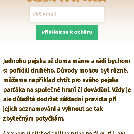
Přihlásit se k odběru
Jednoho pejska už doma máme a rádi bychom
si pořídili druhého. Důvody mohou být různé,
můžeme například chtít pro svého pejska
parťáka na společné hraní či dovádění. Vždy je
ale důležité dodržet základní pravidla při
jejich seznamování a vyhnout se tak
zbytečným potyčkám.
Abychom si příchod dalšího psího parťáka užili bez