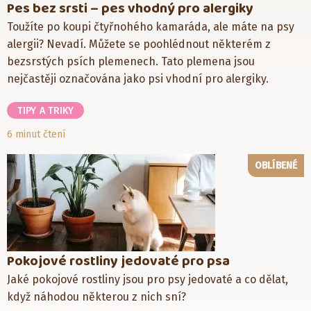
Pes bez srsti – pes vhodný pro alergiky
Toužíte po koupi čtyřnohého kamaráda, ale máte na psy
alergii? Nevadí. Můžete se poohlédnout některém z
bezsrstých psích plemenech. Tato plemena jsou
nejčastěji označována jako psi vhodní pro alergiky.
TIPY A TRIKY
6 minut čtení
OBLÍBENÉ
Pokojové rostliny jedovaté pro psa
Jaké pokojové rostliny jsou pro psy jedovaté a co dělat,
když náhodou některou z nich sní?