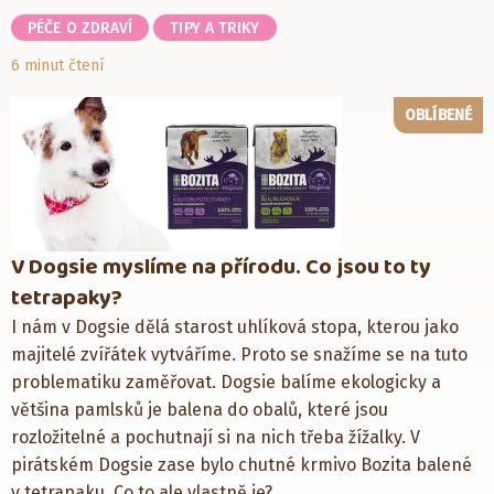
PÉČE O ZDRAVÍ
TIPY A TRIKY
6 minut čtení
OBLÍBENÉ
V Dogsie myslíme na přírodu. Co jsou to ty
tetrapaky?
I nám v Dogsie dělá starost uhlíková stopa, kterou jako
majitelé zvířátek vytváříme. Proto se snažíme se na tuto
problematiku zaměřovat. Dogsie balíme ekologicky a
většina pamlsků je balena do obalů, které jsou
rozložitelné a pochutnají si na nich třeba žížalky. V
pirátském Dogsie zase bylo chutné krmivo Bozita balené
v tetrapaku. Co to ale vlastně je?