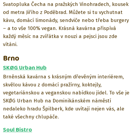
Svatopluka Čecha na pražských Vinohradech, kousek
od metra Jiřího z Poděbrad. Můžete si tu vychutnat
kávu, domácí limonády, sendviče nebo třeba burgery
– a to vše 100% vegan. Krásná kavárna přispívá
každý měsíc na zvířátka v nouzi a pejsci jsou zde
vítáni.
Brno
SKØG Urban Hub
Brněnská kavárna s krásným dřevěným interiérem,
skvělou kávou z domácí pražírny, koktejly,
vegetariánskou a veganskou nabídkou jídel. To vše je
SKØG Urban Hub na Dominikánském náměstí
nedaleko hradu Špilberk, kde uvítají nejen vás, ale
také všechny chlupáče.
Soul Bistro