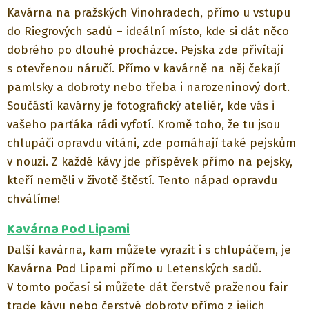
Kavárna na pražských Vinohradech, přímo u vstupu
do Riegrových sadů – ideální místo, kde si dát něco
dobrého po dlouhé procházce. Pejska zde přivítají
s otevřenou náručí. Přímo v kavárně na něj čekají
pamlsky a dobroty nebo třeba i narozeninový dort.
Součástí kavárny je fotografický ateliér, kde vás i
vašeho parťáka rádi vyfotí. Kromě toho, že tu jsou
chlupáči opravdu vítáni, zde pomáhají také pejskům
v nouzi. Z každé kávy jde příspěvek přímo na pejsky,
kteří neměli v životě štěstí. Tento nápad opravdu
chválíme!
Kavárna Pod Lipami
Další kavárna, kam můžete vyrazit i s chlupáčem, je
Kavárna Pod Lipami přímo u Letenských sadů.
V tomto počasí si můžete dát čerstvě praženou fair
trade kávu nebo čerstvé dobroty přímo z jejich