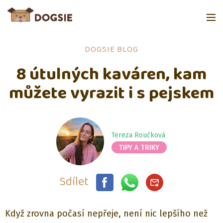
DOGSIE BLOG
8 útulných kaváren, kam
můžete vyrazit i s pejskem
Tereza Roučková
TIPY A TRIKY
Sdílet
Když zrovna počasí nepřeje, není nic lepšího než