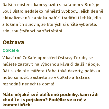
Dalším místem, kam vyrazit i s hafanem v Brně, je
Soul Bistro nedaleko náměstí Svobody. Jejich denně
aktualizovaná nabídka nabízí tradiční i lehká jídla
z lokálních surovin, ze kterých si určitě vyberete. I
zde jsou čtyřnozí parťáci vítáni.
Ostrava
CoKafe
V kavárně CoKafe uprostřed Ostravy-Poruby se
můžete zastavit na výbornou kávu či další nápoje.
Dát si zde ale můžete třeba také dezerty, polévku
nebo sendvič. Zastavte se v CoKafe a hafana
rozhodně nenechte doma!
Máte nějaké své oblíbené podniky, kam rádi
chodíte i s pejskem? Podělte se o ně v
komentářích!