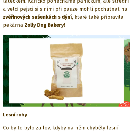
latéčkem. Kafíčko ponecháme páníčkům, ale střední
a velcí pejsci si s nimi při pauze mohli pochutnat na
zvěřinových sušenkách s dýní
, které také připravila
pekárna
Zolly Dog Bakery
!
Lesní rohy
Co by to bylo za lov, kdyby na něm chyběly lesní