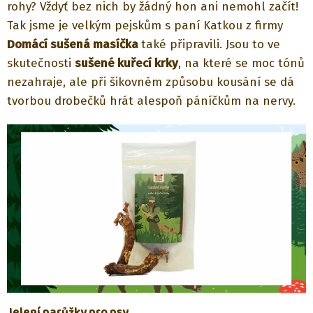
rohy? Vždyť bez nich by žádný hon ani nemohl začít!
Tak jsme je velkým pejskům s paní Katkou z firmy
Domácí sušená masíčka
také připravili. Jsou to ve
skutečnosti
sušené kuřecí krky
, na které se moc tónů
nezahraje, ale při šikovném způsobu kousání se dá
tvorbou drobečků hrát alespoň páníčkům na nervy.
Jelení parůžky pro psy