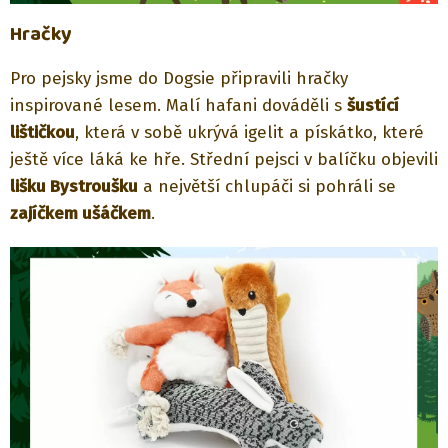
Hračky
Pro pejsky jsme do Dogsie připravili hračky
inspirované lesem. Malí hafani dováděli s
šustící
lištičkou
, která v sobě ukrývá igelit a pískátko, které
ještě více láká ke hře. Střední pejsci v balíčku objevili
lišku Bystroušku
a největší chlupáči si pohráli se
zajíčkem ušáčkem
.