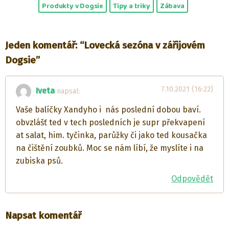
Produkty v Dogsie
Tipy a triky
Zábava
Jeden komentář: “Lovecká sezóna v zářijovém
Dogsie”
7.10.2021 (16:22)
Iveta
napsal:
Vaše balíčky Xandyho i nás poslední dobou baví.
obvzlášť ted v tech posledních je supr překvapení
at salat, him. tyčinka, parůžky či jako ted kousačka
na čištění zoubků. Moc se nám líbí, že myslíte i na
zubiska psů.
Odpovědět
Napsat komentář