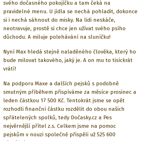
svého dočasného pokojíčku a tam čeká na
pravidelné menu. U jídla se nechá pohladit, dokonce
si i nechá sáhnout do misky. Na lidi neskáče,
neotravuje, prostě si chce jen užívat svého psího
důchodu. A miluje polehávání na sluníčku!
Nyní Max hledá stejně naladěného člověka, který ho
bude milovat takového, jaký je. A on mu to tisíckrát
vrátí!
Na podporu Maxe a dalších pejsků s podobně
smutným příběhem přispíváme za měsíce prosinec a
leden částkou 17 500 Kč. Tentokrát jsme se opět
rozhodli finanční částku rozdělit do obou našich
spřátelených spolků, tedy Dočasky.cz a Pes
nejvěrnější přítel z.s. Celkem jsme na pomoc
pejskům v nouzi společně přispěli už 525 600