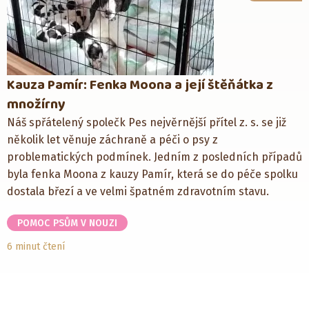
Kauza Pamír: Fenka Moona a její štěňátka z
množírny
Náš spřátelený společk Pes nejvěrnější přítel z. s. se již
několik let věnuje záchraně a péči o psy z
problematických podmínek. Jedním z posledních případů
byla fenka Moona z kauzy Pamír, která se do péče spolku
dostala březí a ve velmi špatném zdravotním stavu.
POMOC PSŮM V NOUZI
6 minut čtení