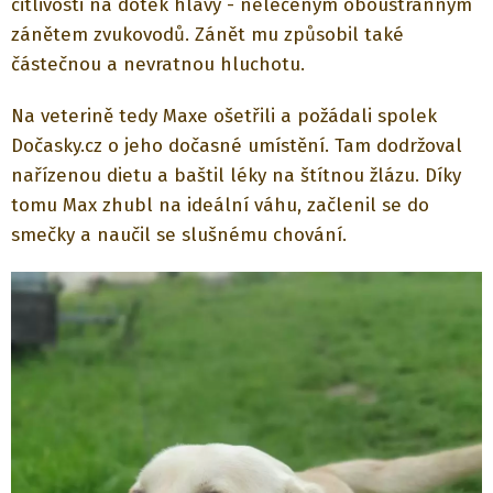
citlivosti na dotek hlavy - neléčeným oboustranným
zánětem zvukovodů. Zánět mu způsobil také
částečnou a nevratnou hluchotu.
Na veterině tedy Maxe ošetřili a požádali spolek
Dočasky.cz o jeho dočasné umístění. Tam dodržoval
nařízenou dietu a baštil léky na štítnou žlázu. Díky
tomu Max zhubl na ideální váhu, začlenil se do
smečky a naučil se slušnému chování.