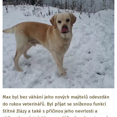
Max byl bez váhání jeho nových majitelů odevzdán
do rukou veterinářů. Byl přijat se sníženou funkcí
štítné žlázy a také s příčinou jeho nevrlosti a