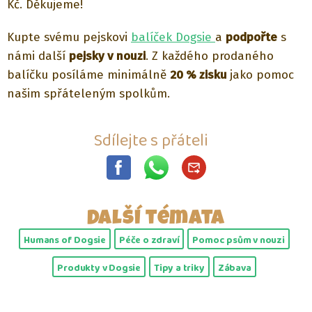
Kč. Děkujeme!
Kupte svému pejskovi
balíček Dogsie
a
podpořte
s
námi další
pejsky v nouzi
. Z každého prodaného
balíčku posíláme minimálně
20 % zisku
jako pomoc
našim spřáteleným spolkům.
Sdílejte s přáteli
Další témata
Humans of Dogsie
Péče o zdraví
Pomoc psům v nouzi
Produkty v Dogsie
Tipy a triky
Zábava