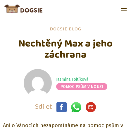
DOGSIE BLOG
Nechtěný Max a jeho
záchrana
Jasmína Fojtíková
POMOC PSŮM V NOUZI
Sdílet
Ani o Vánocích nezapomínáme na pomoc psům v