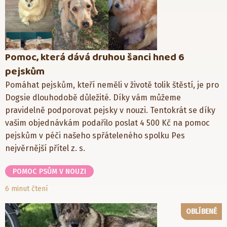
Pomoc, která dává druhou šanci hned 6
pejskům
Pomáhat pejskům, kteří neměli v životě tolik štěstí, je pro
Dogsie dlouhodobě důležité. Díky vám můžeme
pravidelně podporovat pejsky v nouzi. Tentokrát se díky
vašim objednávkám podařilo poslat 4 500 Kč na pomoc
pejskům v péči našeho spřáteleného spolku Pes
nejvěrnější přítel z. s.
POMOC PSŮM V NOUZI
6 minut čtení
OBLÍBENÉ