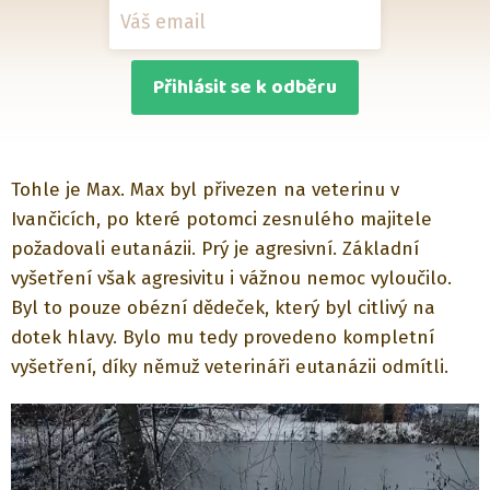
Přihlásit se k odběru
Tohle je Max. Max byl přivezen na veterinu v
Ivančicích, po které potomci zesnulého majitele
požadovali eutanázii. Prý je agresivní. Základní
vyšetření však agresivitu i vážnou nemoc vyloučilo.
Byl to pouze obézní dědeček, který byl citlivý na
dotek hlavy. Bylo mu tedy provedeno kompletní
vyšetření, díky němuž veterináři eutanázii odmítli.