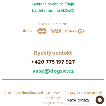
Ochrana osobních údajů
Najdete nás i na ALZA.CZ
U nás můžete platit
Rychlý kontakt
+420 775 197 927
vase@dogsie.cz
2016—2026
HumbleWood
s.r.o. Máme rádi psy a chceme pro ně
lepší svět!
Máte dotaz?
Design
Víťa Válka