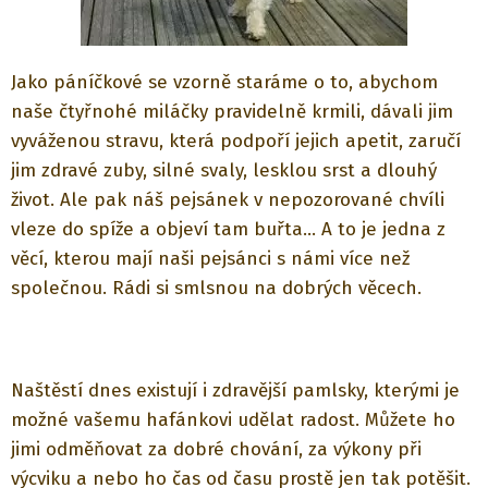
Jako páníčkové se vzorně staráme o to, abychom
naše čtyřnohé miláčky pravidelně krmili, dávali jim
vyváženou stravu, která podpoří jejich apetit, zaručí
jim zdravé zuby, silné svaly, lesklou srst a dlouhý
život. Ale pak náš pejsánek v nepozorované chvíli
vleze do spíže a objeví tam buřta... A to je jedna z
věcí, kterou mají naši pejsánci s námi více než
společnou. Rádi si smlsnou na dobrých věcech.
Naštěstí dnes existují i zdravější pamlsky, kterými je
možné vašemu hafánkovi udělat radost. Můžete ho
jimi odměňovat za dobré chování, za výkony při
výcviku a nebo ho čas od času prostě jen tak potěšit.