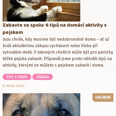
Zabavte se spolu: 6 tipů na domácí aktivity s
pejskem
Jsou chvíle, kdy musíme být nedobrovolně doma – ať už
kvůli aktuálnímu zákazu vycházení nebo třeba při
vytrvalém dešti. V takových chvílích může být pro páníčky
těžké pejska zabavit. Připravili jsme proto několik tipů na
aktivity, kterými se můžete s pejskem zabavit i doma.
TIPY A TRIKY
ZÁBAVA
6 minut čtení
OBLÍBENÉ