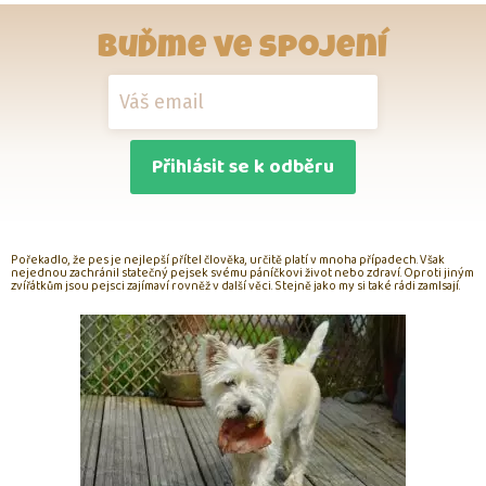
Buďme ve spojení
Přihlásit se k odběru
Pořekadlo, že pes je nejlepší přítel člověka, určitě platí v mnoha případech. Však
nejednou zachránil statečný pejsek svému páníčkovi život nebo zdraví. Oproti jiným
zvířátkům jsou pejsci zajímaví rovněž v další věci. Stejně jako my si také rádi zamlsají.