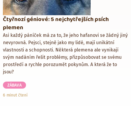
Čtyřnozí géniové: 5 nejchytřejších psích
plemen
Asi každý páníček má za to, že jeho hafanovi se žádný jiný
nevyrovná. Pejsci, stejně jako my lidé, mají unikátní
vlastnosti a schopnosti. Některá plemena ale vynikají
svým nadáním řešit problémy, přizpůsobovat se svému
prostředí a rychle porozumět pokynům. A která že to
jsou?
ZÁBAVA
6 minut čtení