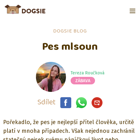
DOGSIE BLOG
Pes mlsoun
Tereza Roučková
ZÁBAVA
Sdílet
Pořekadlo, že pes je nejlepší přítel člověka, určitě
platí v mnoha případech. Však nejednou zachránil
statečný pejsek svému páníčkovi život nebo