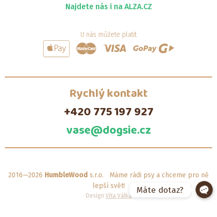
Najdete nás i na ALZA.CZ
U nás můžete platit
Rychlý kontakt
+420 775 197 927
vase@dogsie.cz
2016—2026
HumbleWood
s.r.o. Máme rádi psy a chceme pro ně
lepší svět!
Máte dotaz?
Design
Víťa Válka