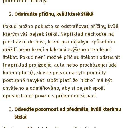
potenciální hrozby.
Odstraňte příčinu, kvůli které štěká
Pokud možno pokuste se odstraňovat příčiny, kvůli
kterým váš pejsek štěká. Například nechoďte na
procházku do míst, které psa nějakým způsobem
dráždí nebo lekají a kde má zvýšenou tendenci
štěkat. Pokud není možné příčinu štěkotu odstranit
(například projíždějící auta nebo procházející lidé
kolem plotu),, zkuste pejska na tyto podněty
postupně navykat. Opět platí, že “ticho” má být
chváleno a odměňováno, aby si pejsek spojil
uposlechnutí povelu s příjemnou situací.
Odveďte pozornost od předmětu, kvůli kterému
štěká