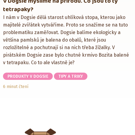
V Dogsie myslíme na přírodu. Co jsou to ty
tetrapaky?
I nám v Dogsie dělá starost uhlíková stopa, kterou jako
majitelé zvířátek vytváříme. Proto se snažíme se na tuto
problematiku zaměřovat. Dogsie balíme ekologicky a
většina pamlsků je balena do obalů, které jsou
rozložitelné a pochutnají si na nich třeba žížalky. V
pirátském Dogsie zase bylo chutné krmivo Bozita balené
v tetrapaku. Co to ale vlastně je?
PRODUKTY V DOGSIE
TIPY A TRIKY
6 minut čtení