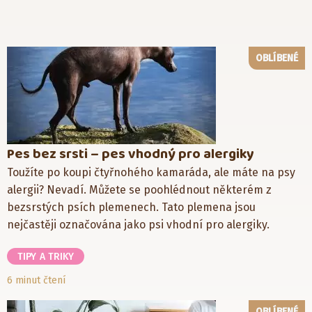
OBLÍBENÉ
Pes bez srsti – pes vhodný pro alergiky
Toužíte po koupi čtyřnohého kamaráda, ale máte na psy
alergii? Nevadí. Můžete se poohlédnout některém z
bezsrstých psích plemenech. Tato plemena jsou
nejčastěji označována jako psi vhodní pro alergiky.
TIPY A TRIKY
6 minut čtení
OBLÍBENÉ