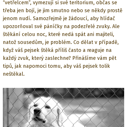
“vetřelcem”, vymezují si své teritorium, občas se
třeba jen bojí, je jim smutno nebo se někdy prostě
jenom nudí. Samozřejmě je žádoucí, aby hlídač
upozorňoval své páníčky na podezřelé zvuky. Ale
štěkání celou noc, které nedá spát ani majiteli,
natož sousedům, je problém. Co dělat v případě,
když váš pejsek štěká příliš často a reaguje na
každý zvuk, který zaslechne? Přinášíme vám pět
tipů, jak napomoci tomu, aby váš pejsek tolik
neštěkal.