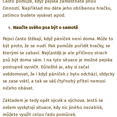
Často pomůže, když pejska zaměstnáte jinou
činností. Například mu dáte jeho oblíbenou hračku,
zatímco budete vysávat apod.
Naučte svého psa být o samotě
Pejsci často štěkají, když páníček není doma. Může to
být proto, že se nudí. Pak pomůže pořídit hračky, se
kterými se zabaví. Nejčastěji je ale příčinou strach
psů být doma sám. I na tyto situace je možné pejska
postupně vycvičit. Důležité je, aby si začal
uvědomovat, že i když páníček z bytu odchází, vždycky
se zase vrátí, a tak se váš čtyřnohý přítel nemusí
ničeho obávat.
Základem je tedy opět výcvik a výchova. Jestli se
ovšem vyskytují situace, kdy nic jiného nezabírá,
můžete využít celou řadu pomůcek.