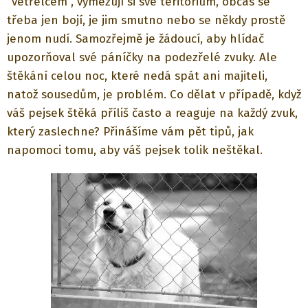
“vetřelcem”, vymezují si své teritorium, občas se
třeba jen bojí, je jim smutno nebo se někdy prostě
jenom nudí. Samozřejmě je žádoucí, aby hlídač
upozorňoval své páníčky na podezřelé zvuky. Ale
štěkání celou noc, které nedá spát ani majiteli,
natož sousedům, je problém. Co dělat v případě, když
váš pejsek štěká příliš často a reaguje na každý zvuk,
který zaslechne? Přinášíme vám pět tipů, jak
napomoci tomu, aby váš pejsek tolik neštěkal.