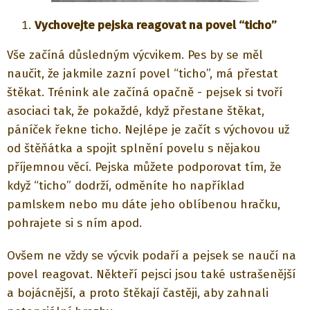
Vychovejte pejska reagovat na povel “ticho”
Vše začíná důsledným výcvikem. Pes by se měl
naučit, že jakmile zazní povel “ticho”, má přestat
štěkat. Trénink ale začíná opačně - pejsek si tvoří
asociaci tak, že pokaždé, když přestane štěkat,
páníček řekne ticho. Nejlépe je začít s výchovou už
od štěňátka a spojit splnění povelu s nějakou
příjemnou věcí. Pejska můžete podporovat tím, že
když “ticho” dodrží, odměníte ho například
pamlskem nebo mu dáte jeho oblíbenou hračku,
pohrajete si s ním apod.
Ovšem ne vždy se výcvik podaří a pejsek se naučí na
povel reagovat. Někteří pejsci jsou také ustrašenější
a bojácnější, a proto štěkají častěji, aby zahnali