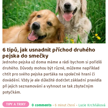
6 tipů, jak usnadnit příchod druhého
pejska do smečky
Jednoho pejska už doma máme a rádi bychom si pořídili
druhého. Důvody mohou být různé, můžeme například
chtít pro svého pejska parťáka na společné hraní či
dovádění. Vždy je ale důležité dodržet základní pravidla
při jejich seznamování a vyhnout se tak zbytečným
potyčkám.
TIPY A TRIKY
0 comments
6 minut čtení
Lucie Krchňáková