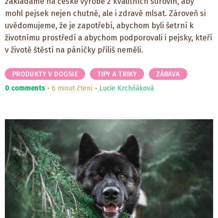
zakládáme na české výrobě z kvalitních surovin, aby
mohl pejsek nejen chutně, ale i zdravě mlsat. Zároveň si
uvědomujeme, že je zapotřebí, abychom byli šetrní k
životnímu prostředí a abychom podporovali i pejsky, kteří
v životě štěstí na páníčky příliš neměli.
PRODUKTY V DOGSIE
TIPY A TRIKY
ZÁBAVA
0 comments
6 minut čtení
Lucie Krchňáková