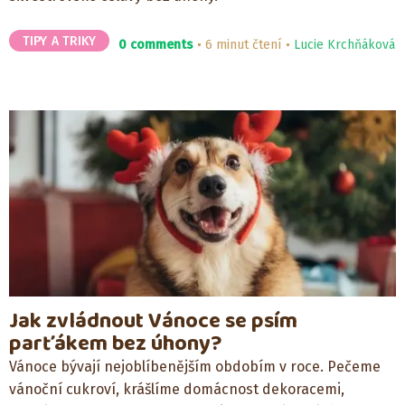
TIPY A TRIKY
0 comments
6 minut čtení
Lucie Krchňáková
Jak zvládnout Vánoce se psím
parťákem bez úhony?
Vánoce bývají nejoblíbenějším obdobím v roce. Pečeme
vánoční cukroví, krášlíme domácnost dekoracemi,