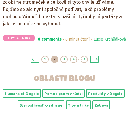
zdobíme stromeček a celkově si tyto chvíle užíváme.
Pojďme se ale nyní společně podívat, jaké problémy
mohou o Vánocích nastat s našimi čtyřnohými parťáky a
jak se jim můžeme vyhnout.
TIPY A TRIKY
0 comments
6 minut čtení
Lucie Krchňáková
1
2
3
4
7
Oblasti blogu
Humans of Dogsie
Pomoc psom v núdzi
Produkty v Dogsie
Starostlivosť o zdravie
Tipy a triky
Zábava