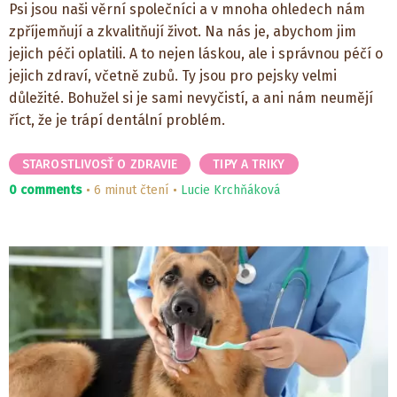
Psi jsou naši věrní společníci a v mnoha ohledech nám
zpříjemňují a zkvalitňují život. Na nás je, abychom jim
jejich péči oplatili. A to nejen láskou, ale i správnou péčí o
jejich zdraví, včetně zubů. Ty jsou pro pejsky velmi
důležité. Bohužel si je sami nevyčistí, a ani nám neumějí
říct, že je trápí dentální problém.
STAROSTLIVOSŤ O ZDRAVIE
TIPY A TRIKY
0 comments
6 minut čtení
Lucie Krchňáková