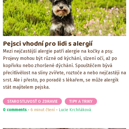
Pejsci vhodní pro lidi s alergií
Mezi nejčastější alergie patří alergie na kočky a psy.
Projevy mohou být různé od kýchání, slzení očí, až po
kopřivku nebo zhoršené dýchání. Spouštěčem bývá
přecitlivělost na sliny zvířete, roztoče a nebo nejčastěji na
srst. Ale i přesto, po poradě s lékařem, se může alergik
stát majitelem pejska.
STAROSTLIVOSŤ O ZDRAVIE
TIPY A TRIKY
0 comments
6 minut čtení
Lucie Krchňáková