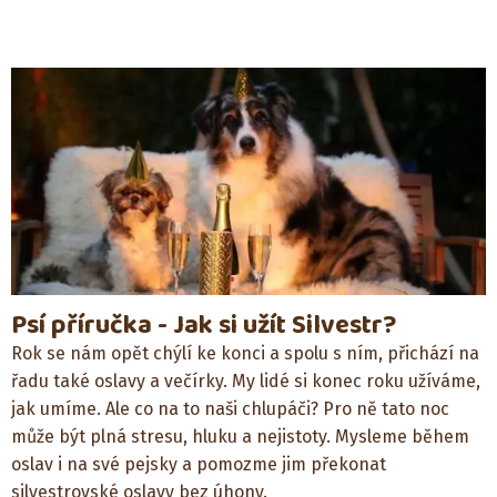
Psí příručka - Jak si užít Silvestr?
Rok se nám opět chýlí ke konci a spolu s ním, přichází na
řadu také oslavy a večírky. My lidé si konec roku užíváme,
jak umíme. Ale co na to naši chlupáči? Pro ně tato noc
může být plná stresu, hluku a nejistoty. Mysleme během
oslav i na své pejsky a pomozme jim překonat
silvestrovské oslavy bez úhony.