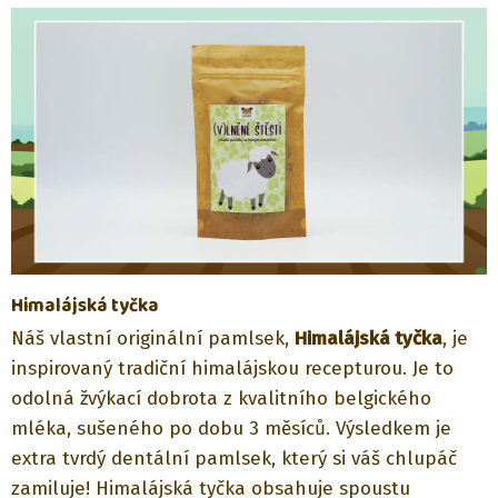
Himalájská tyčka
Náš vlastní originální pamlsek,
Himalájská tyčka
, je
inspirovaný tradiční himalájskou recepturou. Je to
odolná žvýkací dobrota z kvalitního belgického
mléka, sušeného po dobu 3 měsíců. Výsledkem je
extra tvrdý dentální pamlsek, který si váš chlupáč
zamiluje! Himalájská tyčka obsahuje spoustu