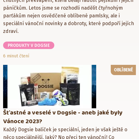
chutných překvapení, která dělají radost pejskům i jejich
páníčkům. Letos jsme se rozhodli nadělit čtyřnohým
parťákům nejen osvědčené oblíbené pamlsky, ale i
speciální vánoční novinky a dobroty, které podpoří jejích
zdraví.
PRODUKTY V DOGSIE
6 minut čtení
OBLÍBENÉ
Šťastné a veselé v Dogsie - aneb jaké byly
Vánoce 2023?
Každý Dogsie balíček je speciální, jeden je však ještě o
něco speciálnější. Jaký? No přeci ten vánoční! Co