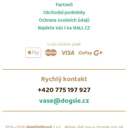
Partneři
Obchodní podmínky
Ochrana osobních údajů
Najdete nás i na MALL.CZ
U nás můžete platit
Rychlý kontakt
+420 775 197 927
vase@dogsie.cz
2016—2026
HumbleWood
s.r.o. Máme rádi psy a chceme pro ně