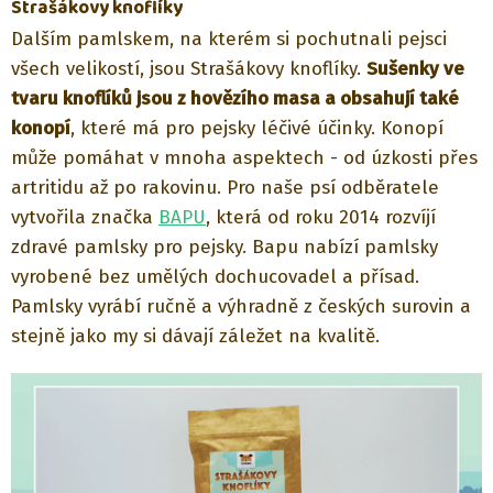
Strašákovy knoflíky
Dalším pamlskem, na kterém si pochutnali pejsci
všech velikostí, jsou Strašákovy knoflíky.
Sušenky ve
tvaru knoflíků jsou z hovězího masa a obsahují také
konopí
, které má pro pejsky léčivé účinky. Konopí
může pomáhat v mnoha aspektech - od úzkosti přes
artritidu až po rakovinu. Pro naše psí odběratele
vytvořila značka
BAPU
, která od roku 2014 rozvíjí
zdravé pamlsky pro pejsky. Bapu nabízí pamlsky
vyrobené bez umělých dochucovadel a přísad.
Pamlsky vyrábí ručně a výhradně z českých surovin a
stejně jako my si dávají záležet na kvalitě.