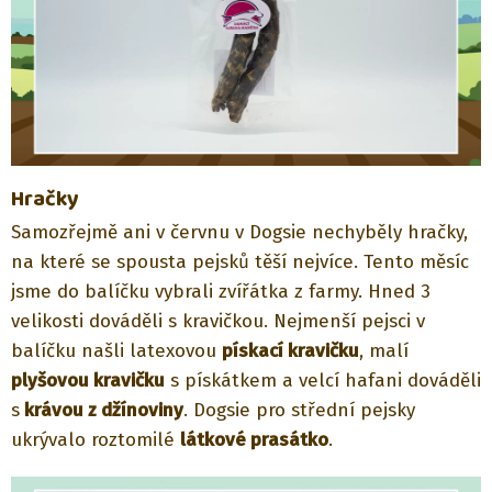
Hračky
Samozřejmě ani v červnu v Dogsie nechyběly hračky,
na které se spousta pejsků těší nejvíce. Tento měsíc
jsme do balíčku vybrali zvířátka z farmy. Hned 3
velikosti dováděli s kravičkou. Nejmenší pejsci v
balíčku našli latexovou
pískací kravičku
, malí
plyšovou kravičku
s pískátkem a velcí hafani dováděli
s
krávou z džínoviny
. Dogsie pro střední pejsky
ukrývalo roztomilé
látkové prasátko
.