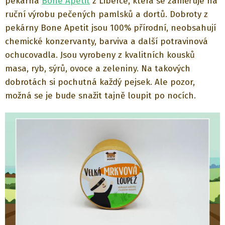
pekárna
Bone Apetit
z Liberce, která se zaměřuje na
ruční výrobu pečených pamlsků a dortů. Dobroty z
pekárny Bone Apetit jsou 100% přírodní, neobsahují
chemické konzervanty, barviva a další potravinová
ochucovadla. Jsou vyrobeny z kvalitních kousků
masa, ryb, sýrů, ovoce a zeleniny. Na takových
dobrotách si pochutná každý pejsek. Ale pozor,
možná se je bude snažit tajně loupit po nocích.