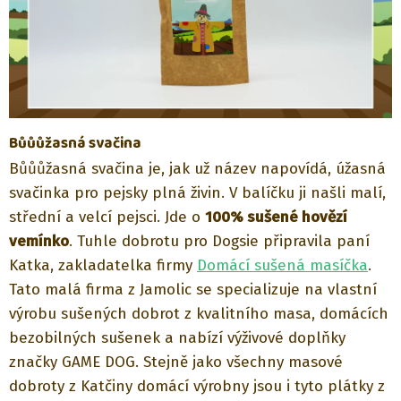
Bůůůžasná svačina
Bůůůžasná svačina je, jak už název napovídá, úžasná
svačinka pro pejsky plná živin. V balíčku ji našli malí,
střední a velcí pejsci. Jde o
100% sušené hovězí
vemínko
. Tuhle dobrotu pro Dogsie připravila paní
Katka, zakladatelka firmy
Domácí sušená masíčka
.
Tato malá firma z Jamolic se specializuje na vlastní
výrobu sušených dobrot z kvalitního masa, domácích
bezobilných sušenek a nabízí výživové doplňky
značky GAME DOG. Stejně jako všechny masové
dobroty z Katčiny domácí výrobny jsou i tyto plátky z