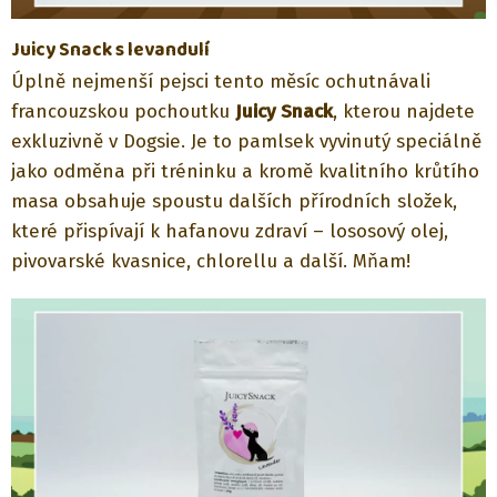
Juicy Snack s levandulí
Úplně nejmenší pejsci tento měsíc ochutnávali
francouzskou pochoutku
Juicy Snack
, kterou najdete
exkluzivně v Dogsie. Je to pamlsek vyvinutý speciálně
jako odměna při tréninku a kromě kvalitního krůtího
masa obsahuje spoustu dalších přírodních složek,
které přispívají k hafanovu zdraví – lososový olej,
pivovarské kvasnice, chlorellu a další. Mňam!