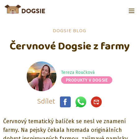
DOGSIE BLOG
Červnové Dogsie z farmy
Tereza Roučková
PRODUKTY V DOGSIE
Sdílet
Červnový tematický balíček se nesl ve znamení
farmy. Na pejsky čekala hromada originálních
dobrot inspirovaných farmou, zajímavé pamlsky