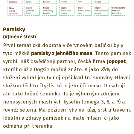
Pamlsky
(V)lněné štěstí
První tematická dobrota v červnovém balíčku byly
tyto měkké
pamlsky z jehněčího masa
. Tento pamlsek
vyrobil náš osvědčený partner, česká firma
Jopopet
,
kterého už z Dogsie možná znáte. A jako vždy do
složení vybral jen ty nejlepší kvalitní suroviny. Hlavní
složkou těchto čtyřlístků je jehněčí maso. Obsahují
ale také lněné semínko. To je výborným zdrojem
nenasycených mastných kyselin (omega 3, 6, a 9) a
rovněž selenu. Má pozitivní vliv na kůži, srst a trávení.
Ideální a zdravý pamlsek na malé mlsání či jako
odměna při tréninku.