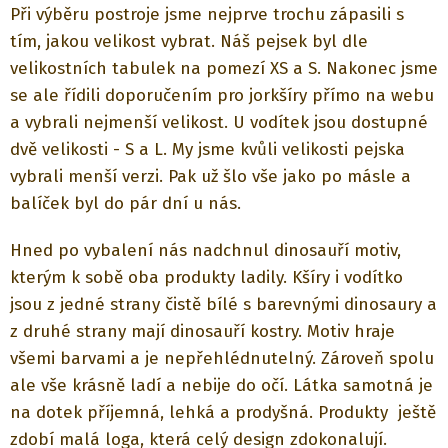
Při výběru postroje jsme nejprve trochu zápasili s
tím, jakou velikost vybrat. Náš pejsek byl dle
velikostních tabulek na pomezí XS a S. Nakonec jsme
se ale řídili doporučením pro jorkšíry přímo na webu
a vybrali nejmenší velikost. U vodítek jsou dostupné
dvě velikosti - S a L. My jsme kvůli velikosti pejska
vybrali menší verzi. Pak už šlo vše jako po másle a
balíček byl do pár dní u nás.
Hned po vybalení nás nadchnul dinosauří motiv,
kterým k sobě oba produkty ladily. Kšíry i vodítko
jsou z jedné strany čistě bílé s barevnými dinosaury a
z druhé strany mají dinosauří kostry. Motiv hraje
všemi barvami a je nepřehlédnutelný. Zároveň spolu
ale vše krásně ladí a nebije do očí. Látka samotná je
na dotek příjemná, lehká a prodyšná. Produkty ještě
zdobí malá loga, která celý design zdokonalují.