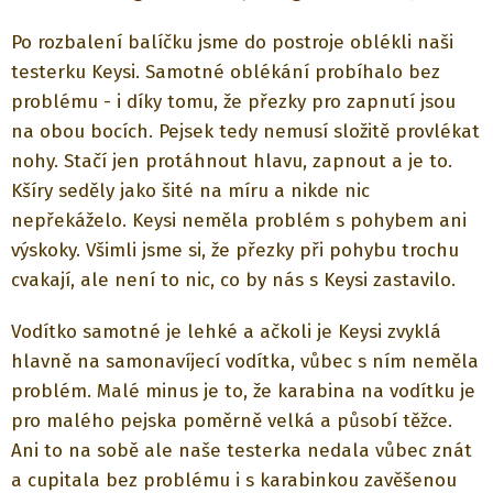
Po rozbalení balíčku jsme do postroje oblékli naši
testerku Keysi. Samotné oblékání probíhalo bez
problému - i díky tomu, že přezky pro zapnutí jsou
na obou bocích. Pejsek tedy nemusí složitě provlékat
nohy. Stačí jen protáhnout hlavu, zapnout a je to.
Kšíry seděly jako šité na míru a nikde nic
nepřekáželo. Keysi neměla problém s pohybem ani
výskoky. Všimli jsme si, že přezky při pohybu trochu
cvakají, ale není to nic, co by nás s Keysi zastavilo.
Vodítko samotné je lehké a ačkoli je Keysi zvyklá
hlavně na samonavíjecí vodítka, vůbec s ním neměla
problém. Malé minus je to, že karabina na vodítku je
pro malého pejska poměrně velká a působí těžce.
Ani to na sobě ale naše testerka nedala vůbec znát
a cupitala bez problému i s karabinkou zavěšenou