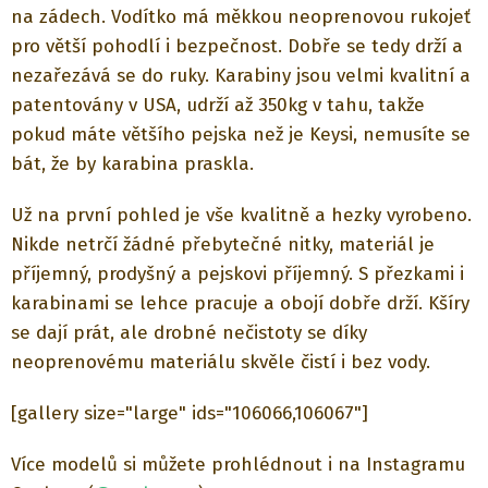
na zádech. Vodítko má měkkou neoprenovou rukojeť
pro větší pohodlí i bezpečnost. Dobře se tedy drží a
nezařezává se do ruky.
Karabiny jsou velmi kvalitní a
patentovány v USA, udrží až 350kg v tahu, takže
pokud máte většího pejska než je Keysi, nemusíte se
bát, že by karabina praskla.
Už na první pohled je vše kvalitně a hezky vyrobeno.
Nikde netrčí žádné přebytečné nitky, materiál je
příjemný, prodyšný a pejskovi příjemný. S přezkami i
karabinami se lehce pracuje a obojí dobře drží. Kšíry
se dají prát, ale drobné nečistoty se díky
neoprenovému materiálu skvěle čistí i bez vody.
[gallery size="large" ids="106066,106067"]
Více modelů si můžete prohlédnout i na Instagramu