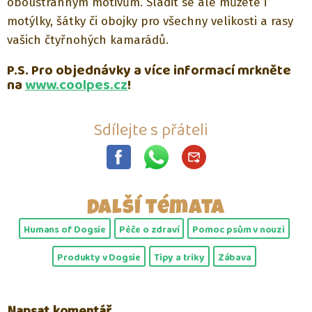
oboustranným motivům. Sladit se ale můžete i
motýlky, šátky či obojky
pro všechny velikosti a rasy
vašich čtyřnohých kamarádů.
P.S. Pro objednávky a více informací mrkněte
na
www.coolpes.cz
!
Sdílejte s přáteli
Další témata
Humans of Dogsie
Péče o zdraví
Pomoc psům v nouzi
Produkty v Dogsie
Tipy a triky
Zábava
Napsat komentář