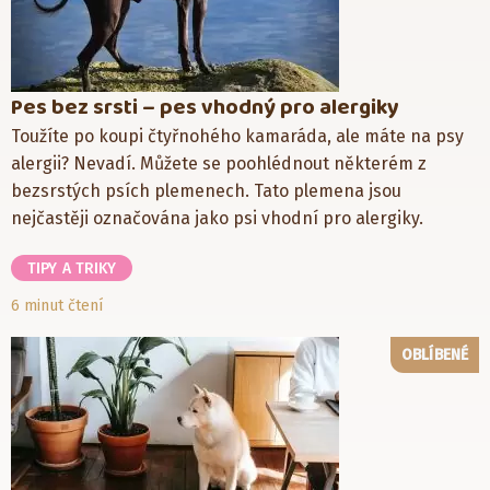
Pes bez srsti – pes vhodný pro alergiky
Toužíte po koupi čtyřnohého kamaráda, ale máte na psy
alergii? Nevadí. Můžete se poohlédnout některém z
bezsrstých psích plemenech. Tato plemena jsou
nejčastěji označována jako psi vhodní pro alergiky.
TIPY A TRIKY
6 minut čtení
OBLÍBENÉ