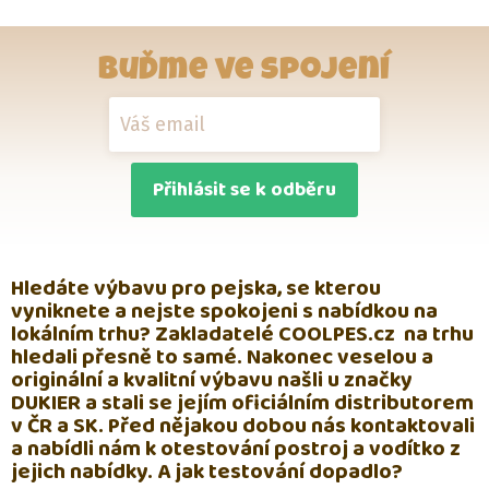
Buďme ve spojení
Přihlásit se k odběru
Hledáte výbavu pro pejska, se kterou
vyniknete
a nejste spokojeni s nabídkou na
lokálním trhu
? Zakladatelé COOLPES.cz na trhu
hledali přesně to samé. Nakonec veselou a
originální
a kvalitní
výbavu našli u
značky
DUKIER a stali se jejím oficiálním distributorem
v ČR a SK. Před nějakou dobou nás kontaktovali
a nabídli nám k otestování postroj a vodítko z
jejich nabídky. A jak testování dopadlo?