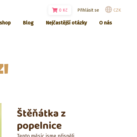
0
Kč
Přihlásit se
CZK
-shop
Blog
Nejčastější otázky
O nás
i
Štěňátka z
popelnice
Tento měsíc jsme přispěli