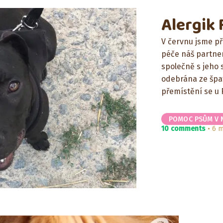
Alergik 
V červnu jsme při
péče náš partner
společně s jeho 
odebrána ze špa
přemístění se u F
POMOC PSŮM V 
10 comments
6 m