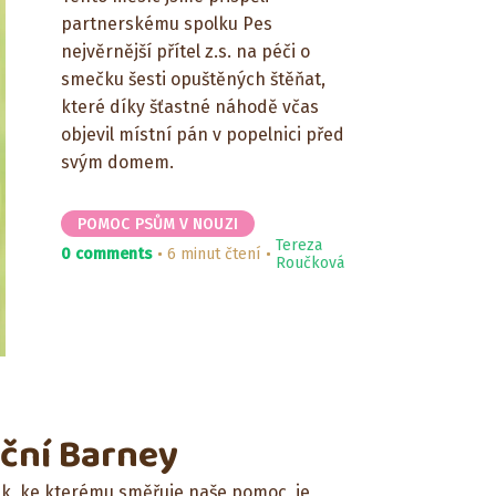
partnerskému spolku Pes
nejvěrnější přítel z.s. na péči o
smečku šesti opuštěných štěňat,
které díky šťastné náhodě včas
objevil místní pán v popelnici před
svým domem.
POMOC PSŮM V NOUZI
Tereza
0 comments
6 minut čtení
Roučková
ční Barney
k, ke kterému směřuje naše pomoc, je