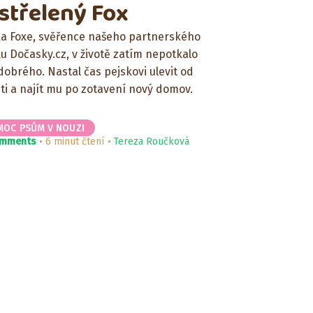
střelený Fox
ka Foxe, svěřence našeho partnerského
u Dočasky.cz, v životě zatím nepotkalo
obrého. Nastal čas pejskovi ulevit od
ti a najít mu po zotavení nový domov.
MOC PSŮM V NOUZI
omments
6 minut čtení
Tereza Roučková