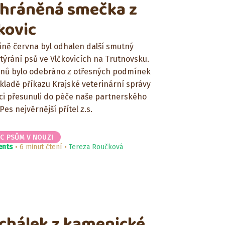
hráněná smečka z
kovic
ině června byl odhalen další smutný
týrání psů ve Vlčkovicích na Trutnovsku.
anů bylo odebráno z otřesných podmínek
kladě příkazu Krajské veterinární správy
ci přesunuli do péče naše partnerského
Pes nejvěrnější přítel z.s.
C PSŮM V NOUZI
ents
6 minut čtení
Tereza Roučková
chálek z kamenické