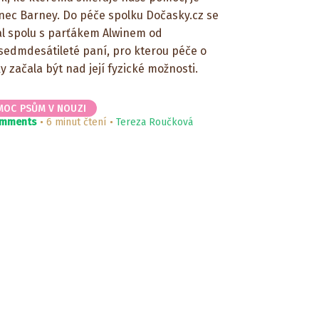
nec Barney. Do péče spolku Dočasky.cz se
al spolu s parťákem Alwinem od
sedmdesátileté paní, pro kterou péče o
y začala být nad její fyzické možnosti.
MOC PSŮM V NOUZI
omments
6 minut čtení
Tereza Roučková