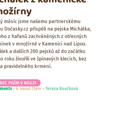
ožírny
lý měsíc jsme našemu partnerskému
u Dočasky.cz přispěli na pejska Michálka,
oho z hafanů zachráněných z otřesných
ínek v množírně v Kamenici nad Lipou.
lek a dalších 200 pejsků až do začátku
o roku živořili ve špinavých klecích, bez
 a pravidelného krmení.
MOC PSŮM V NOUZI
mments
6 minut čtení
Tereza Roučková