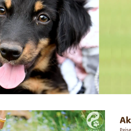
Ak
Pejse