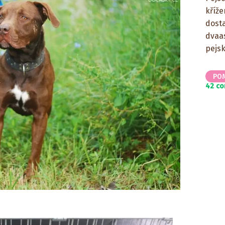
kříže
dost
dvaa
pejsk
PO
42 c