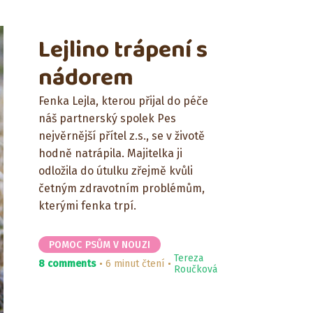
Lejlino trápení s
nádorem
Fenka Lejla, kterou přijal do péče
náš partnerský spolek Pes
nejvěrnější přítel z.s., se v životě
hodně natrápila. Majitelka ji
odložila do útulku zřejmě kvůli
četným zdravotním problémům,
kterými fenka trpí.
POMOC PSŮM V NOUZI
Tereza
8 comments
6 minut čtení
Roučková