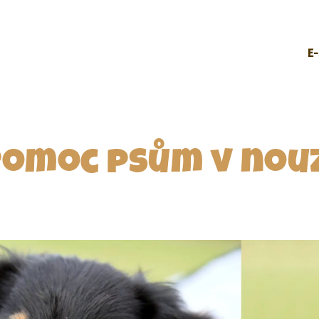
E
omoc psům v nouz