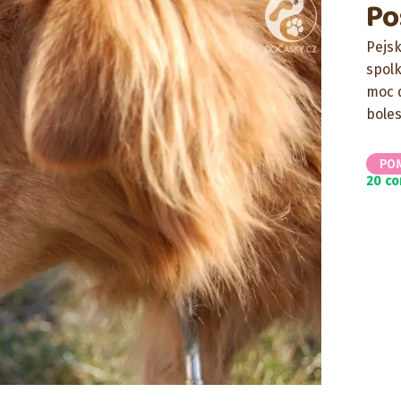
Po
Pejs
spolk
moc d
boles
PO
20 c