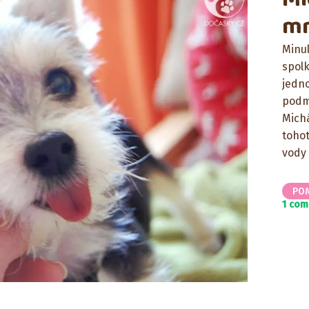
mn
Minu
spolk
jedn
podm
Michá
tohot
vody
PO
1 co