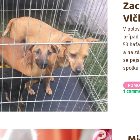
Zac
Vlč
V polov
případ 
53 haf
a na zá
se pejs
spolku 
POMO
1 comm
Mi