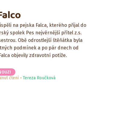
Falco
spěli na pejska Falca, kterého přijal do
ský spolek Pes nejvěrnější přítel z.s.
sestrou. Obě odrostlejší štěňátka byla
tných podmínek a po pár dnech od
alca objevily zdravotní potíže.
NOUZI
inut čtení
Tereza Roučková